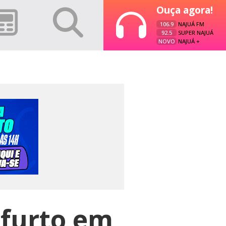
Ouça agora!
106.9
NAJUÁ FM
92.5
SUPER NAJUÁ
NOVO
NAJUÁ +
 furto em