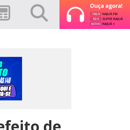
Ouça agora!
106.9
NAJUÁ FM
92.5
SUPER NAJUÁ
NOVO
NAJUÁ +
efeito de