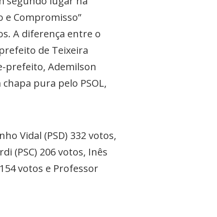
 Em segundo lugar na
ito e Compromisso”
s. A diferença entre o
prefeito de Teixeira
e-prefeito, Ademilson
m chapa pura pelo PSOL,
ho Vidal (PSD) 332 votos,
di (PSC) 206 votos, Inês
 154 votos e Professor