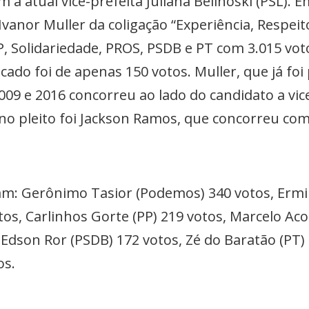
 a atual vice-prefeita Juliana Belinoski (PSL).
 Ivanor Muller da coligação “Experiência, Respe
, Solidariedade, PROS, PSDB e PT com 3.015 voto
ado foi de apenas 150 votos. Muller, que já foi 
009 e 2016 concorreu ao lado do candidato a vic
o no pleito foi Jackson Ramos, que concorreu co
am: Gerônimo Tasior (Podemos) 340 votos, Ermin
tos, Carlinhos Gorte (PP) 219 votos, Marcelo Acor
 Edson Ror (PSDB) 172 votos, Zé do Baratão (PT)
os.