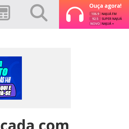
Ouça agora!
106.9
NAJUÁ FM
92.5
SUPER NAJUÁ
NOVO
NAJUÁ +
ticada com