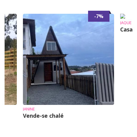
-7%
JAQUE
Casa 
JANINE
Vende-se chalé