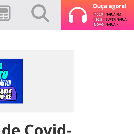
Ouça agora!
106.9
NAJUÁ FM
92.5
SUPER NAJUÁ
NOVO
NAJUÁ +
 de Covid-