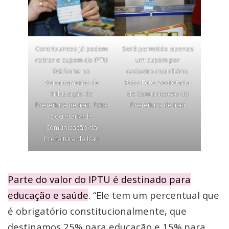
Contribuintes já podem
Será permitido apenas
retirar o cupom do IPTU
um cupom por
Dá Sorte no
cadastro imobiliário.
Departamento de
Foto: Foto: Secretaria
Tributação da
de Comunicação da
Prefeitura de Irati. Foto:
Prefeitura de Irati
Secretaria de
Comunicação da
Prefeitura de Irati
Parte do valor do IPTU é destinado para
educação e saúde
. “Ele tem um percentual que
é obrigatório constitucionalmente, que
destinamos 25% para educação e 15% para