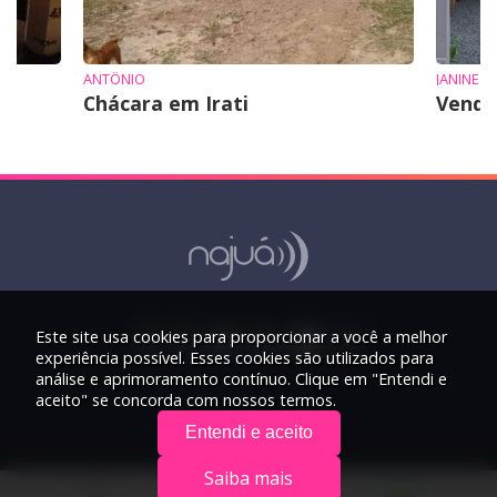
ANTÔNIO
JANINE
Chácara em Irati
Vende
Este site usa cookies para proporcionar a você a melhor
experiência possível. Esses cookies são utilizados para
análise e aprimoramento contínuo. Clique em "Entendi e
aceito" se concorda com nossos termos.
Entendi e aceito
Saiba mais
© 2026 Rádio Najuá - Todos os direitos reservados.