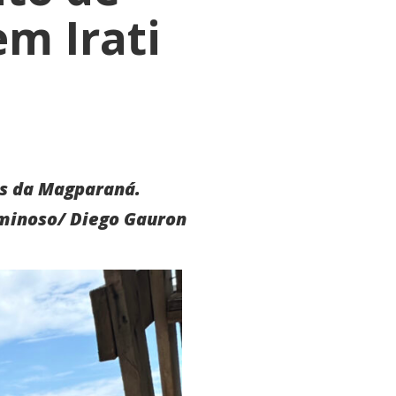
em Irati
os da Magparaná.
iminoso/ Diego Gauron