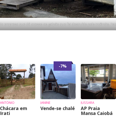
 da empresa que dá acesso ao galpão que foi destruído pelo incêndio. Fo
-7%
ANTÔNIO
JANINE
JUSSARA
Chácara em
Vende-se chalé
AP Praia
Irati
Mansa Caiobá