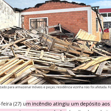
izado para armazenar móveis e peças; residência vizinha não foi afetada. 
feira (27) u
m incêndio atingiu um depósito ao