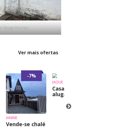
to: Diego Gauron
Ver mais ofertas
-7%
-6%
JAQUE
Casa para
alugar
JANINE
Vende-se chalé
Terreno
Urbano com