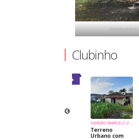
Entrada lateral
Clubinho
-7%
-6%
JAQUE
Casa para
alugar
INE
SANDRO MARCELO ZIEMBIKIEWICZ
nde-se chalé
Terreno
Urbano com