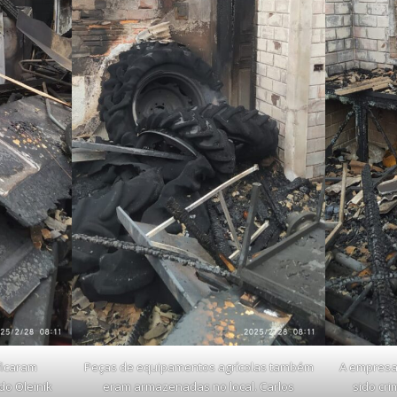
ficaram
Peças de equipamentos agrícolas também
A empresa
do Oleinik
eram armazenadas no local. Carlos
sido cri