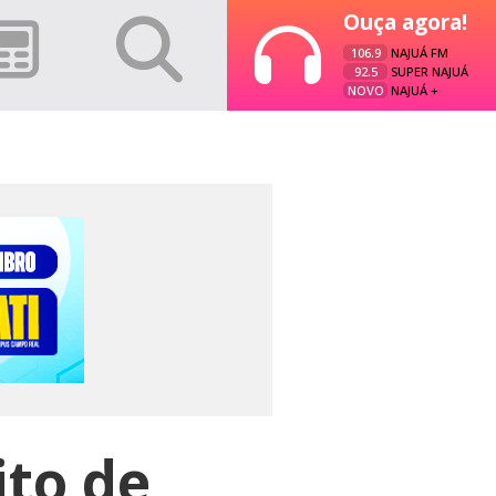
Ouça agora!
106.9
NAJUÁ FM
92.5
SUPER NAJUÁ
NOVO
NAJUÁ +
ito de