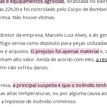
as e equipamentos agrícolas
, localizada no bair
as 22h20 e foi controlado pelo Corpo de Bombei
esa. Não houve vítimas.
iretor da empresa, Marcelo Luiz Alves, e do ge
u fogo servia como depósito para peças utilizad
os e arquivos.
O prejuízo foi apenas material
e, 
ham alto valor. Ainda de acordo com eles,
a re
ém não sofreu danos.
presa,
a principal suspeita é que o incêndio ten
 as altas temperaturas, ou por alguma causa ac
u a hipótese de incêndio criminoso.