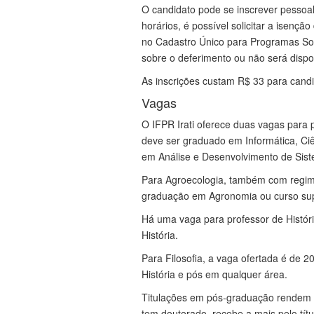
O candidato pode se inscrever pesso
horários, é possível solicitar a isençã
no Cadastro Único para Programas Soc
sobre o deferimento ou não será dispo
As inscrições custam R$ 33 para cand
Vagas
O IFPR Irati oferece duas vagas para 
deve ser graduado em Informática, C
em Análise e Desenvolvimento de Sis
Para Agroecologia, também com regime
graduação em Agronomia ou curso sup
Há uma vaga para professor de Histór
História.
Para Filosofia, a vaga ofertada é de 
História e pós em qualquer área.
Titulações em pós-graduação rendem a
tem doutorado, recebe a mais pelo tít