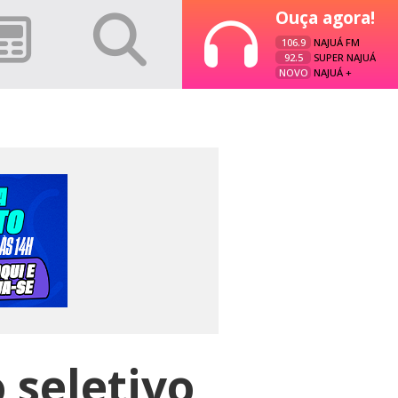
Ouça agora!
106.9
NAJUÁ FM
92.5
SUPER NAJUÁ
NOVO
NAJUÁ +
 seletivo