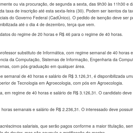
almente ou via procuração, de segunda a sexta, das 9h30 às 11h30 e
o da taxa de inscrição até esta sexta-feira (30). Podem ser isentos da ta
iais do Governo Federal (CadÚnico). O pedido de isenção deve ser p
nibilizada até o dia 4 de dezembro, terça que vem.
idatos do regime de 20 horas e R$ 46 para o regime de 40 horas.
professor substituto de Informática, com regime semanal de 40 horas e
iência da Computação, Sistemas de Informação, Engenharia da Comp
temas, com pós-graduação em qualquer área.
 semanal de 40 horas e salário de R$ 3.126,31, é disponibilizada um
erior de Tecnologia em Agroecologia, com pós em Agroecologia.
ia, em regime de 40 horas e salário de R$ 3.126,31. O candidato dev
20 horas semanais e salário de R$ 2.236,31. O interessado deve possu
créscimos salariais, que serão pagos conforme a maior titulação, se
ulo de doutor, mas não acumula a gratificação de mestre.