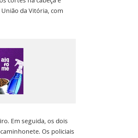
os cortes na cabeça e
 União da Vitória, com
o. Em seguida, os dois
 caminhonete. Os policiais