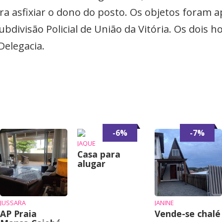
ara asfixiar o dono do posto. Os objetos foram 
bdivisão Policial de União da Vitória. Os doi
Delegacia.
-6%
-7%
JAQUE
Casa para
alugar
JUSSARA
JANINE
AP Praia
Vende-se chalé