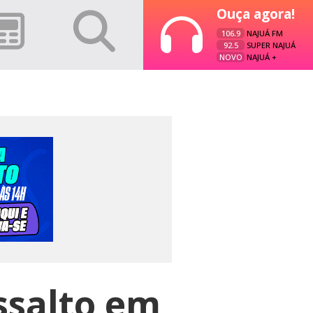
Ouça agora!
106.9
NAJUÁ FM
92.5
SUPER NAJUÁ
NOVO
NAJUÁ +
ssalto em