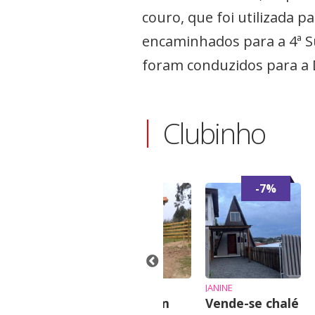
couro, que foi utilizada p
encaminhados para a 4ª Su
foram conduzidos para a 
Clubinho
-7%
SANDRO MARCELO ZIEMBIKIEWICZ
ANTÔNIO
JANINE
erreno
Chácara em
Vende-se chalé