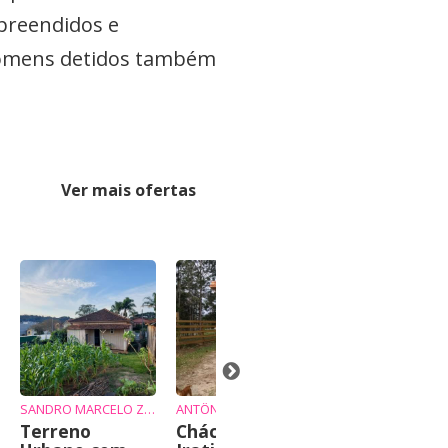
apreendidos e
s homens detidos também
Ver mais ofertas
-7%
SANDRO MARCELO ZIEMBIKIEWICZ
ANTÔNIO
JANINE
Terreno
Chácara em
Vende-se cha