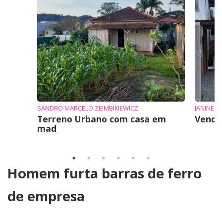
SANDRO MARCELO ZIEMBIKIEWICZ
JANINE
Terreno Urbano com casa em
Vende
mad
Homem furta barras de ferro
de empresa