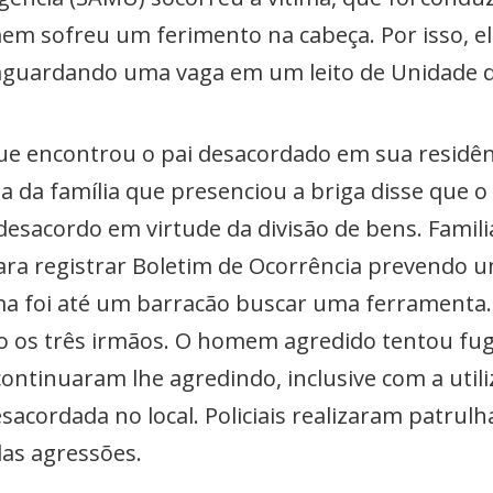
em sofreu um ferimento na cabeça. Por isso, el
guardando uma vaga em um leito de Unidade de
 que encontrou o pai desacordado em sua residên
oa da família que presenciou a briga disse que o
esacordo em virtude da divisão de bens. Famili
ara registrar Boletim de Ocorrência prevendo u
tima foi até um barracão buscar uma ferrament
 os três irmãos. O homem agredido tentou fugi
ntinuaram lhe agredindo, inclusive com a utili
desacordada no local. Policiais realizaram patru
das agressões.