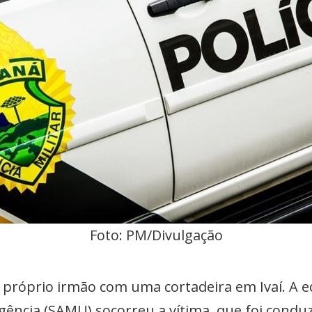
Foto: PM/Divulgação
próprio irmão com uma cortadeira em Ivaí. A e
ência (SAMU) socorreu a vítima, que foi condu