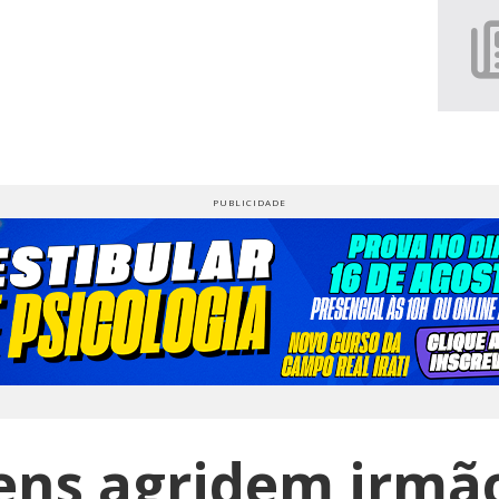
ns agridem irmã