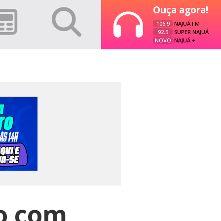
Ouça agora!
106.9
NAJUÁ FM
92.5
SUPER NAJUÁ
NOVO
NAJUÁ +
o com