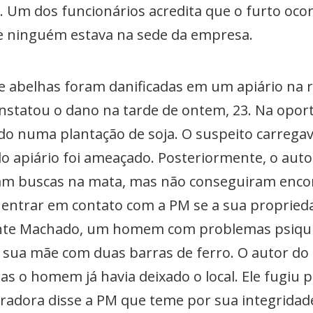
i. Um dos funcionários acredita que o furto oco
e ninguém estava na sede da empresa.
de abelhas foram danificadas em um apiário na r
nstatou o dano na tarde de ontem, 23. Na oport
 numa plantação de soja. O suspeito carregav
o apiário foi ameaçado. Posteriormente, o aut
aram buscas na mata, mas não conseguiram encon
ra entrar em contato com a PM se a sua proprie
ente Machado, um homem com problemas psiquiá
e sua mãe com duas barras de ferro. O autor d
as o homem já havia deixado o local. Ele fugiu 
adora disse a PM que teme por sua integridade f