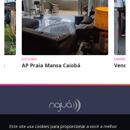
JUSSARA
JANINE
em
AP Praia Mansa Caiobá
Vende
Este site usa cookies para proporcionar a você a melhor