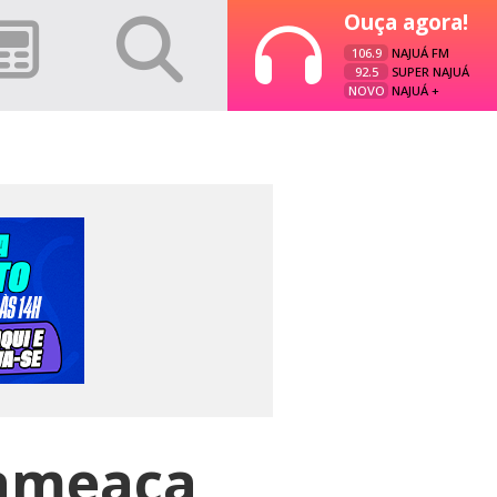
Ouça agora!
106.9
NAJUÁ FM
92.5
SUPER NAJUÁ
NOVO
NAJUÁ +
 ameaça