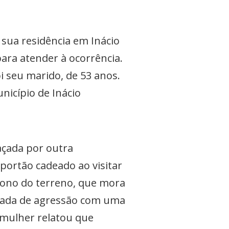
ua residência em Inácio
para atender à ocorrência.
i seu marido, de 53 anos.
unicípio de Inácio
açada por outra
ortão cadeado ao visitar
dono do terreno, que mora
eaçada de agressão com uma
 mulher relatou que