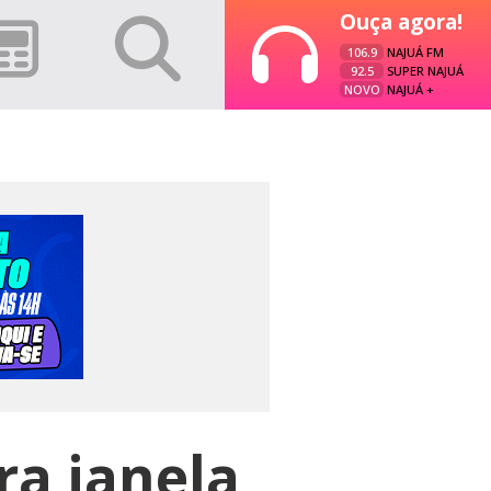
Ouça agora!
106.9
NAJUÁ FM
92.5
SUPER NAJUÁ
NOVO
NAJUÁ +
a janela