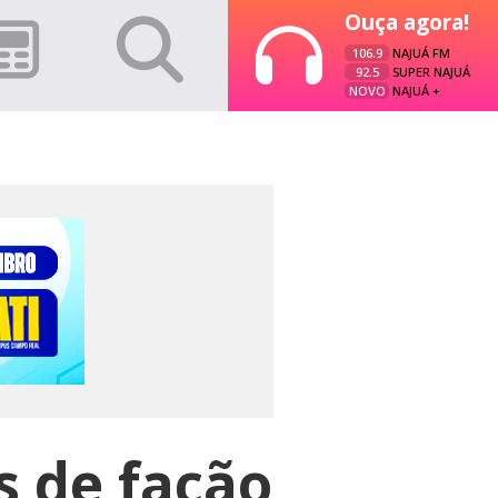
Ouça agora!
106.9
NAJUÁ FM
92.5
SUPER NAJUÁ
NOVO
NAJUÁ +
 de facão