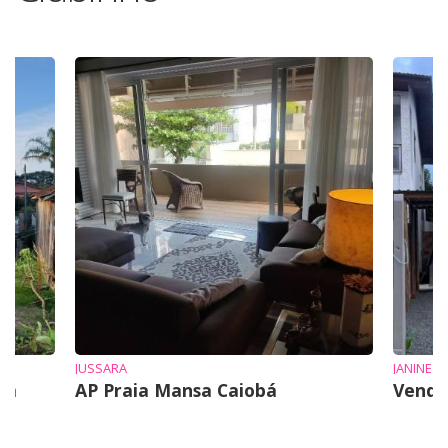
JUSSARA
JANINE
em
AP Praia Mansa Caiobá
Vende