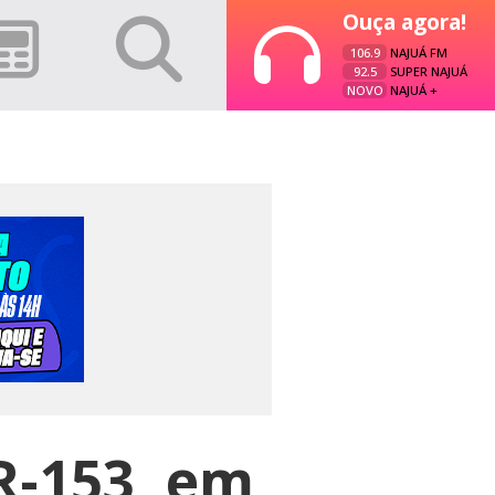
Ouça agora!
106.9
NAJUÁ FM
92.5
SUPER NAJUÁ
NOVO
NAJUÁ +
R-153, em