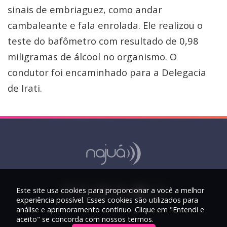
sinais de embriaguez, como andar
cambaleante e fala enrolada. Ele realizou o
teste do bafômetro com resultado de 0,98
miligramas de álcool no organismo. O
condutor foi encaminhado para a Delegacia
de Irati.
Este site usa cookies para proporcionar a você a melhor
experiência possível. Esses cookies são utilizados para
análise e aprimoramento contínuo. Clique em "Entendi e
aceito" se concorda com nossos termos.