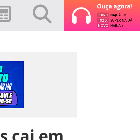
Ouça agora!
106.9
NAJUÁ FM
92.5
SUPER NAJUÁ
NOVO
NAJUÁ +
s cai em