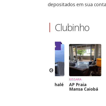
depositados em sua conta 
Clubinho
-7%
TÔNIO
JANINE
JUSSARA
hácara em
Vende-se chalé
AP Praia
ati
Mansa Caiobá