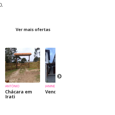
0.
Ver mais ofertas
-7%
ANTÔNIO
JANINE
JUSSARA
Chácara em
Vende-se chalé
AP Praia
Irati
Mansa Caiob