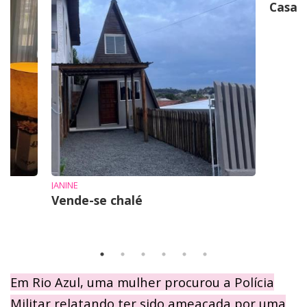
Casa 
JANINE
Vende-se chalé
Em Rio Azul, uma mulher procurou a Polícia
Militar relatando ter sido ameaçada por uma