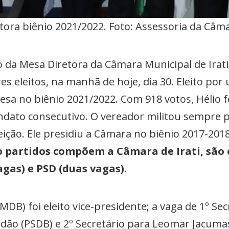
ora biênio 2021/2022. Foto: Assessoria da Câma
o da Mesa Diretora da Câmara Municipal de Irat
s eleitos, na manhã de hoje, dia 30. Eleito por
 Mesa no biênio 2021/2022. Com 918 votos, Hélio
andato consecutivo. O vereador militou sempre 
ição. Ele presidiu a Câmara no biênio 2017-2018
o partidos compõem a Câmara de Irati, são 
agas) e PSD (duas vagas).
B) foi eleito vice-presidente; a vaga de 1º Sec
aldão (PSDB) e 2º Secretário para Leomar Jacum