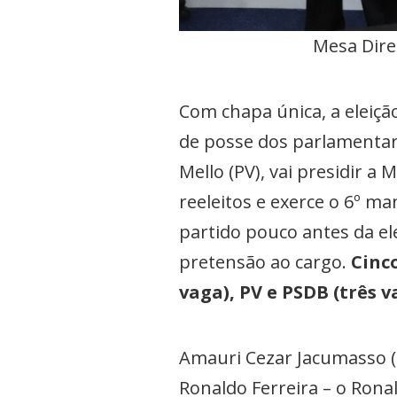
Mesa Diret
Com chapa única, a eleiçã
de posse dos parlamentare
Mello (PV), vai presidir a
reeleitos e exerce o 6º m
partido pouco antes da ele
pretensão ao cargo.
Cinc
vaga), PV e PSDB (três v
Amauri Cezar Jacumasso (MD
Ronaldo Ferreira – o Ron