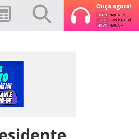
Ouça agora!
106.9
NAJUÁ FM
92.5
SUPER NAJUÁ
NOVO
NAJUÁ +
residente