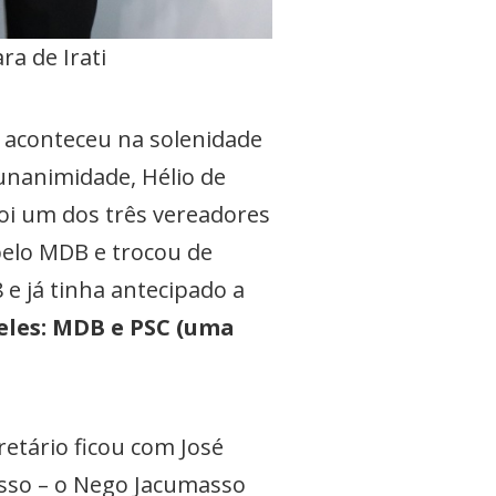
ra de Irati
i aconteceu na solenidade
 unanimidade, Hélio de
 foi um dos três vereadores
pelo MDB e trocou de
 e já tinha antecipado a
eles: MDB e PSC (uma
retário ficou com José
asso – o Nego Jacumasso