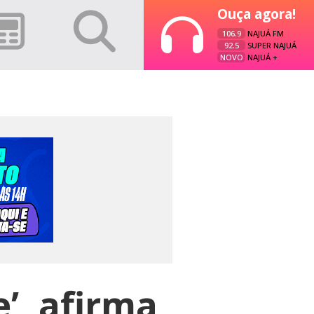
Ouça agora!
106.9
NAJUÁ FM
92.5
SUPER NAJUÁ
NOVO
NAJUÁ +
’, afirma