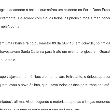
igia diariamente o ônibus que sofreu um acidente na Serra Dona Franc
rfeitamente’. De acordo com ele, os freios, os pneus e toda a manuten
 nele”, conta.
em uma ribanceira no quilômetro 89 da SC-418, em Joinville, no fim da
 atravessavam Santa Catarina para ir até um evento religioso em Guara
eu o freio.
grupo viajava em um ônibus e em uma van. Entretanto, o ônibus apres
 quem levou o novo ônibus, que usava todos os dias para trabalhar, até 
entados”, afirma. Ainda segundo o motorista, apenas crianças menor
o cheguei e uma correria para trocar de lugar”, diz.