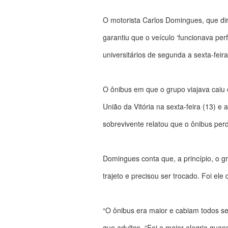
O motorista Carlos Domingues, que dir
garantiu que o veículo ‘funcionava pe
universitários de segunda a sexta-feira
O ônibus em que o grupo viajava caiu 
União da Vitória na sexta-feira (13) e
sobrevivente relatou que o ônibus perd
Domingues conta que, a princípio, o 
trajeto e precisou ser trocado. Foi ele
“O ônibus era maior e cabiam todos s
que adultos. “Foi a maior alegria quand