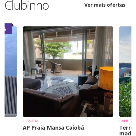
Clubinho
Ver mais ofertas
7%
JUSSARA
SANDRO 
AP Praia Mansa Caiobá
Terre
mad