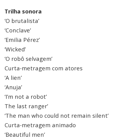
Trilha sonora
‘O brutalista’
‘Conclave’
‘Emilia Pérez’
‘Wicked’
‘O robô selvagem’
Curta-metragem com atores
‘A lien’
‘Anuja’
‘I’m not a robot’
The last ranger’
‘The man who could not remain silent’
Curta-metragem animado
‘Beautiful men’