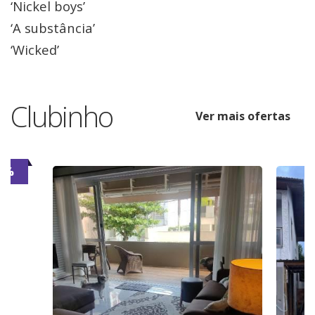
‘Nickel boys’
‘A substância’
‘Wicked’
Clubinho
Ver mais ofertas
6%