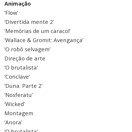
Animação
‘Flow’
‘Divertida mente 2’
‘Memórias de um caracol’
‘Wallace & Gromit: Avengança’
‘O robô selvagem’
Direção de arte
‘O brutalista’
‘Conclave’
‘Duna: Parte 2’
‘Nosferatu’
‘Wicked’
Montagem
‘Anora’
‘O brutalista’