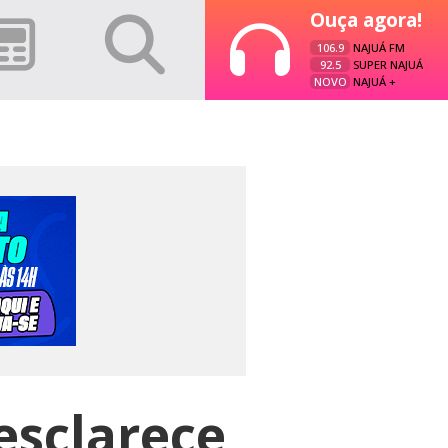
Ouça agora!
106.9
NAJUÁ FM
92.5
SUPER NAJUÁ
NOVO
NAJUÁ +
esclarece