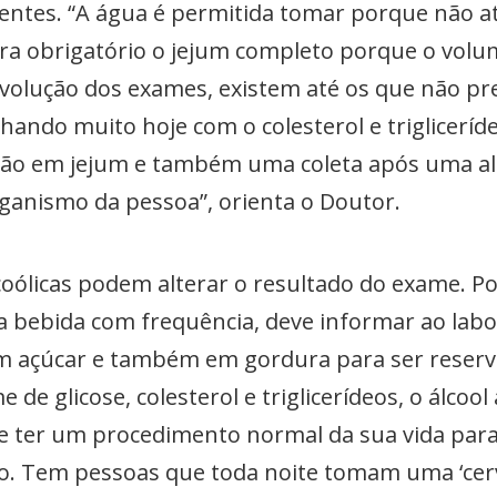
ientes. “A água é permitida tomar porque não 
ra obrigatório o jejum completo porque o volu
evolução dos exames, existem até os que não pr
lhando muito hoje com o colesterol e trigliceríd
ação em jejum e também uma coleta após uma a
ganismo da pessoa”, orienta o Doutor.
coólicas podem alterar o resultado do exame. Por
bebida com frequência, deve informar ao labo
em açúcar e também em gordura para ser reser
de glicose, colesterol e triglicerídeos, o álcool
e ter um procedimento normal da sua vida para
. Tem pessoas que toda noite tomam uma ‘cerveji