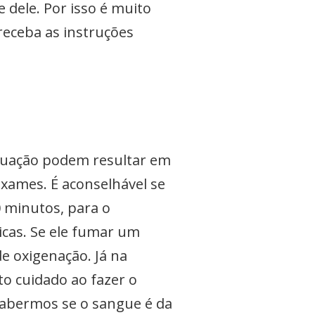
 dele. Por isso é muito
receba as instruções
truação podem resultar em
 exames. É aconselhável se
0 minutos, para o
icas. Se ele fumar um
e oxigenação. Já na
o cuidado ao fazer o
sabermos se o sangue é da