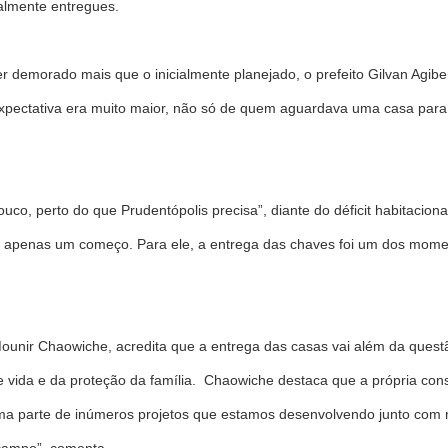
almente entregues.
r demorado mais que o inicialmente planejado, o prefeito Gilvan Agibe
 expectativa era muito maior, não só de quem aguardava uma casa p
uco, perto do que Prudentópolis precisa”, diante do déficit habitaciona
é apenas um começo. Para ele, a entrega das chaves foi um dos momen
Mounir Chaowiche, acredita que a entrega das casas vai além da que
e vida e da proteção da família. Chaowiche destaca que a própria con
a parte de inúmeros projetos que estamos desenvolvendo junto com no