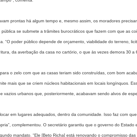
 campo”, comenta.
stavam prontas há algum tempo e, mesmo assim, os moradores precis
ção pública se submete a trâmites burocráticos que fazem com que as
ada. “O poder público depende de orçamento, viabilidade do terreno, lic
ura, da averbação da casa no cartório, o que às vezes demora 30 a 60 
ara o zelo com que as casas teriam sido construídas, com bom acab
mite mais que se criem núcleos habitacionais em locais longínquos. Es
o de vazios urbanos que, posteriormente, acabavam sendo alvos de espe
locar em lugares adequados, dentro da comunidade. Isso faz com qu
ópria”, complementou. O secretário garantiu que o governo do Estado 
segundo mandato. “Ele [Beto Richa] está renovando o compromisso das