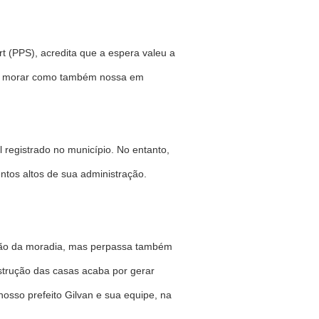
rt (PPS), acredita que a espera valeu a
ara morar como também nossa em
l registrado no município. No entanto,
tos altos de sua administração.
stão da moradia, mas perpassa também
strução das casas acaba por gerar
sso prefeito Gilvan e sua equipe, na