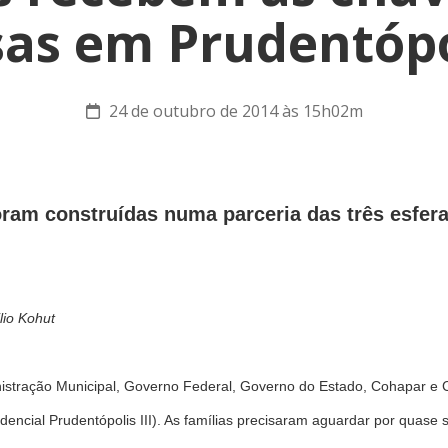
sas em Prudentópo
24 de outubro de 2014 às 15h02m
oram construídas numa parceria das três esfer
lio Kohut
nistração Municipal, Governo Federal, Governo do Estado, Cohapar e 
dencial Prudentópolis III). As famílias precisaram aguardar por quase 