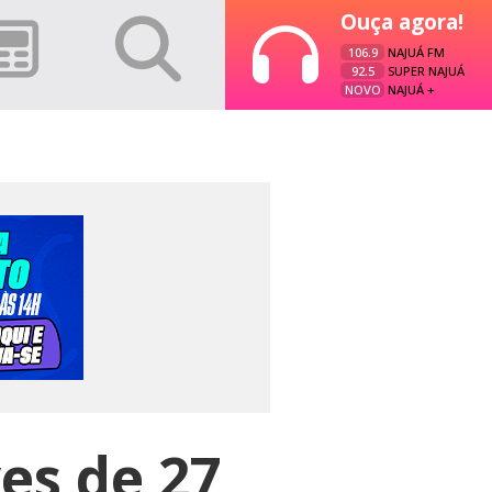
Ouça agora!
106.9
NAJUÁ FM
92.5
SUPER NAJUÁ
NOVO
NAJUÁ +
es de 27