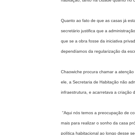
habitação, tanto na cidade quanto no
Quanto ao fato de que as casas já e
secretário justifica que a administra
que se a obra fosse da iniciativa priv
dependíamos da regularização da escrit
Chaowiche procura chamar a atenção p
ele, a Secretaria de Habitação não ad
infraestrutura, e acarretava a criaçã
“Aqui nós temos a preocupação de co
mais para realizar o sonho da casa pr
política habitacional ao longo desse 