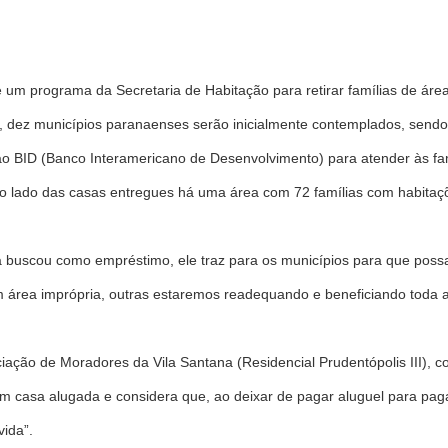
um programa da Secretaria de Habitação para retirar famílias de área
, dez municípios paranaenses serão inicialmente contemplados, sendo q
 ao BID (Banco Interamericano de Desenvolvimento) para atender às fa
o lado das casas entregues há uma área com 72 famílias com habitaç
 buscou como empréstimo, ele traz para os municípios para que possa
 área imprópria, outras estaremos readequando e beneficiando toda a
iação de Moradores da Vila Santana (Residencial Prudentópolis III), 
m casa alugada e considera que, ao deixar de pagar aluguel para paga
vida”.