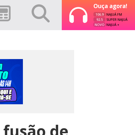
Ouça agora!
106.9
NAJUÁ FM
92.5
SUPER NAJUÁ
NOVO
NAJUÁ +
 fusão de