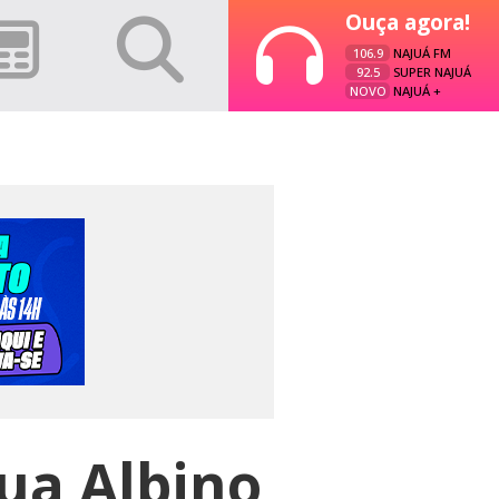
Ouça agora!
106.9
NAJUÁ FM
92.5
SUPER NAJUÁ
NOVO
NAJUÁ +
ua Albino