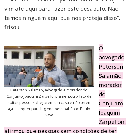
vim até aqui para fazer este desabafo. Não
temos ninguém aqui que nos proteja disso”,
frisou.
O
advogado
Peterson
Salamão,
morador
Peterson Salamão, advogado e morador do
do
Conjunto Joaquim Zarpellon, lamentou o fato de
Conjunto
muitas pessoas chegarem em casa e não terem
água sequer para higiene pessoal. Foto: Paulo
Joaquim
Sava
Zarpellon,
afirmou que pessoas sem condições de ter