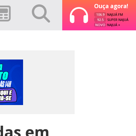
Ouça agora!
106.9
NAJUÁ FM
92.5
SUPER NAJUÁ
NOVO
NAJUÁ +
idas em