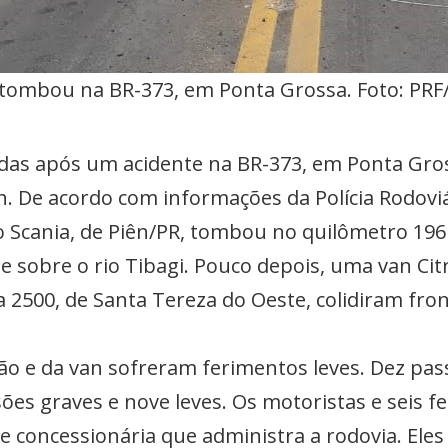
ombou na BR-373, em Ponta Grossa. Foto: PRF
das após um acidente na BR-373, em Ponta Gross
6 h. De acordo com informações da Polícia Rodoviá
Scania, de Piên/PR, tombou no quilômetro 196 
 sobre o rio Tibagi. Pouco depois, uma van Ci
a 2500, de Santa Tereza do Oeste, colidiram fro
o e da van sofreram ferimentos leves. Dez pas
ões graves e nove leves. Os motoristas e seis f
 concessionária que administra a rodovia. Eles