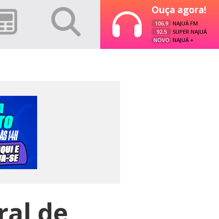
Ouça agora!
106.9
NAJUÁ FM
92.5
SUPER NAJUÁ
NOVO
NAJUÁ +
ral de