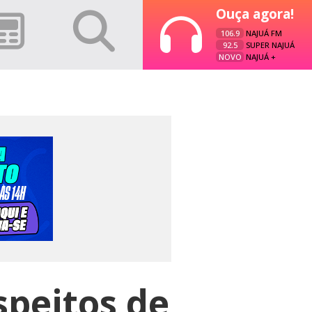
Ouça agora!
106.9
NAJUÁ FM
92.5
SUPER NAJUÁ
NOVO
NAJUÁ +
speitos de