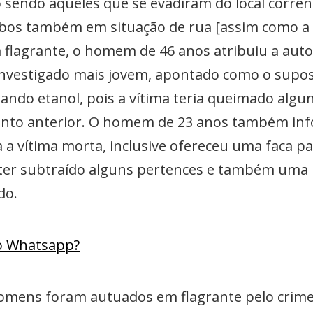
sendo aqueles que se evadiram do local corr
mbos também em situação de rua [assim como a 
 flagrante, o homem de 46 anos atribuiu a auto
 investigado mais jovem, apontado como o supos
izando etanol, pois a vítima teria queimado algu
to anterior. O homem de 23 anos também inf
 vítima morta, inclusive ofereceu uma faca par
 ter subtraído alguns pertences e também uma
do.
lo Whatsapp?
homens foram autuados em flagrante pelo crime