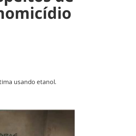
 homicídio
ítima usando etanol.