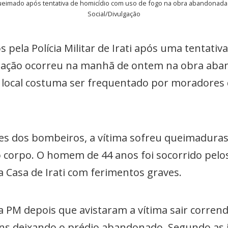
imado após tentativa de homicídio com uso de fogo na obra abandonada do
Social/Divulgação
pela Polícia Militar de Irati após uma tentativ
ituação ocorreu na manhã de ontem na obra ab
O local costuma ser frequentado por moradores 
es dos bombeiros, a vítima sofreu queimadura
corpo. O homem de 44 anos foi socorrido pelo
 Casa de Irati com ferimentos graves.
PM depois que avistaram a vítima sair corren
ns deixando o prédio abandonado. Segundo as 