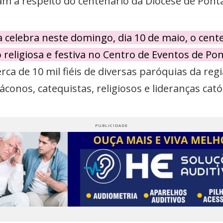
am a respeito do centenário da Diocese de Pont
 celebra neste domingo, dia 10 de maio, o cent
eligiosa e festiva no Centro de Eventos de Po
rca de 10 mil fiéis de diversas paróquias da re
conos, catequistas, religiosos e lideranças catól