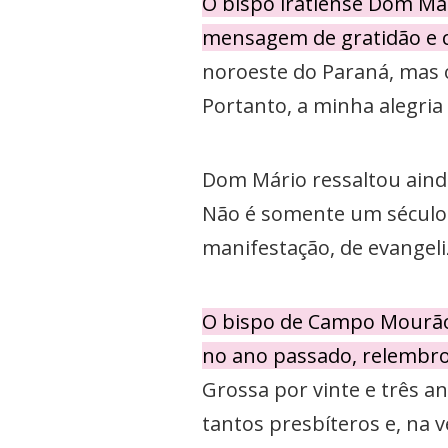
O bispo iratiense Dom Má
mensagem de gratidão e c
noroeste do Paraná, mas o
Portanto, a minha alegria
Dom Mário ressaltou ainda
Não é somente um século d
manifestação, de evangel
O bispo de Campo Mourão,
no ano passado, relembro
Grossa por vinte e três a
tantos presbíteros e, na v