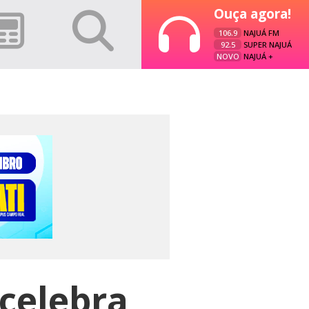
Ouça agora!
106.9
NAJUÁ FM
92.5
SUPER NAJUÁ
NOVO
NAJUÁ +
 celebra