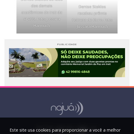
dos demais
Denise Stoklos
acadêmicos de Irati da
recebeu prêmio
ALACS. Foto: Jussara
Colmeia de Ouro. Foto:
Harmuch
Jussara Harmuch
Este site usa cookies para proporcionar a você a melhor