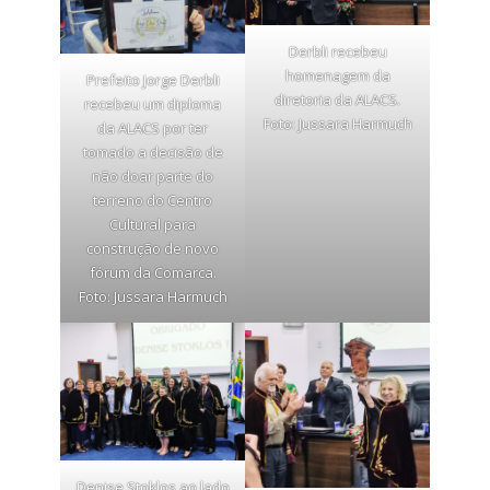
Derbli recebeu
homenagem da
Prefeito Jorge Derbli
diretoria da ALACS.
recebeu um diploma
Foto: Jussara Harmuch
da ALACS por ter
tomado a decisão de
não doar parte do
terreno do Centro
Cultural para
construção de novo
fórum da Comarca.
Foto: Jussara Harmuch
Denise Stoklos ao lado