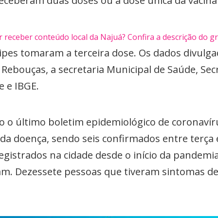
ceberam duas doses ou a dose única da vacina 
 receber conteúdo local da Najuá? Confira a descrição do g
cipes tomaram a terceira dose. Os dados divulg
 Rebouças, a secretaria Municipal de Saúde, Sec
e e IBGE.
do o último boletim epidemiológico de coronavír
 da doença, sendo seis confirmados entre terça e
egistrados na cidade desde o início da pandemi
am. Dezessete pessoas que tiveram sintomas d