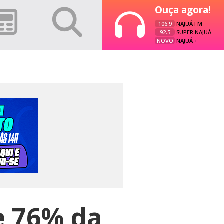
Ouça agora!
106.9
NAJUÁ FM
92.5
SUPER NAJUÁ
NOVO
NAJUÁ +
e 76% da