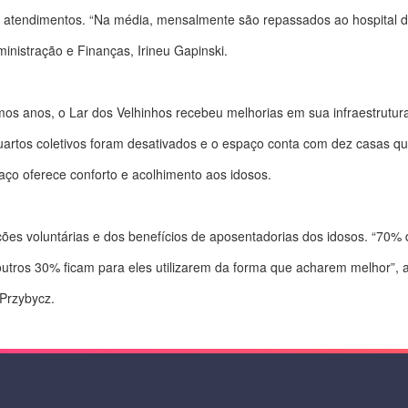
tendimentos. “Na média, mensalmente são repassados ao hospital de
ministração e Finanças, Irineu Gapinski.
os anos, o Lar dos Velhinhos recebeu melhorias em sua infraestrutur
quartos coletivos foram desativados e o espaço conta com dez casas q
aço oferece conforto e acolhimento aos idosos.
ões voluntárias e dos benefícios de aposentadorias dos idosos. “70% 
 outros 30% ficam para eles utilizarem da forma que acharem melhor”,
 Przybycz.