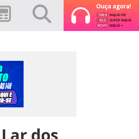
Ouça agora!
106.9
NAJUÁ FM
92.5
SUPER NAJUÁ
NOVO
NAJUÁ +
 Lar dos