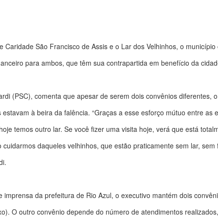
de Caridade São Francisco de Assis e o Lar dos Velhinhos, o município 
nanceiro para ambos, que têm sua contrapartida em benefício da cidad
irardi (PSC), comenta que apesar de serem dois convênios diferentes, o
avam à beira da falência. “Graças a esse esforço mútuo entre as en
 hoje temos outro lar. Se você fizer uma visita hoje, verá que está tot
o cuidarmos daqueles velhinhos, que estão praticamente sem lar, sem 
di.
 imprensa da prefeitura de Rio Azul, o executivo mantém dois convêni
xo). O outro convênio depende do número de atendimentos realizados, 