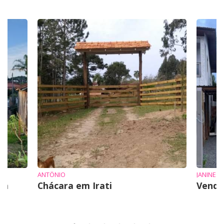
ANTÔNIO
JANINE
em
Chácara em Irati
Vende