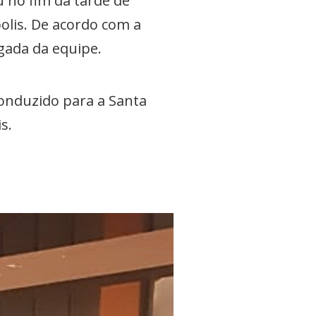
u no fim da tarde de
olis. De acordo com a
egada da equipe.
 conduzido para a Santa
is.