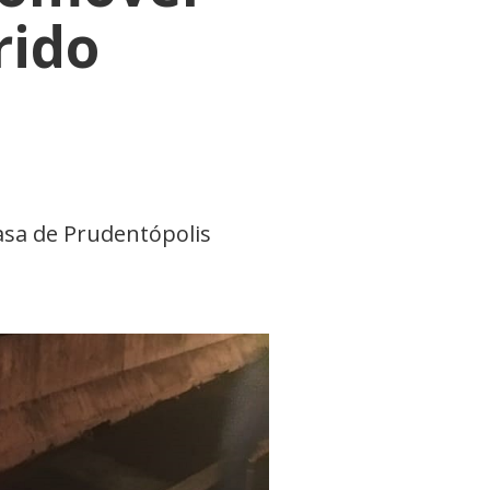
rido
asa de Prudentópolis