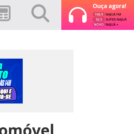
Ouça agora!
106.9
NAJUÁ FM
92.5
SUPER NAJUÁ
NOVO
NAJUÁ +
tomóvel