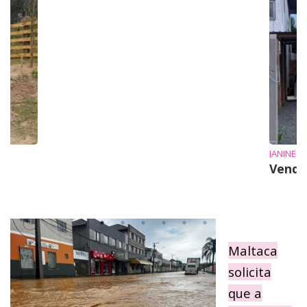
JANINE
Vende
Maltaca
solicita
que a