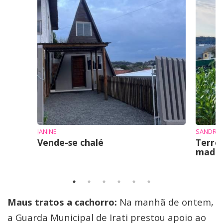
JANINE
SANDRO 
Vende-se chalé
Terre
mad
Maus tratos a cachorro:
Na manhã de ontem,
a Guarda Municipal de Irati prestou apoio ao