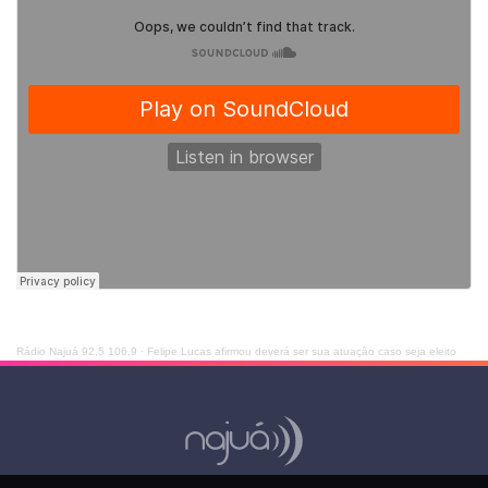
Rádio Najuá 92,5 106,9
·
Felipe Lucas afirmou deverá ser sua atuação caso seja eleito