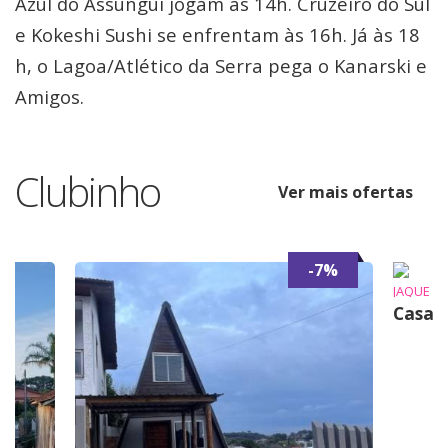
Azul do Assungui jogam às 14h. Cruzeiro do Sul
e Kokeshi Sushi se enfrentam às 16h. Já às 18
h, o Lagoa/Atlético da Serra pega o Kanarski e
Amigos.
Clubinho
Ver mais ofertas
-7%
JAQUE
Casa 