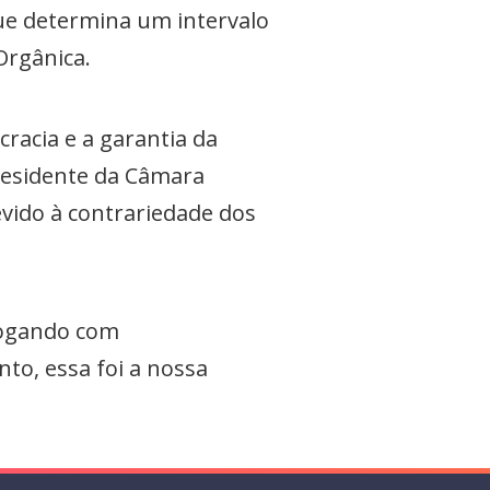
ue determina um intervalo
 Orgânica.
racia e a garantia da
presidente da Câmara
evido à contrariedade dos
logando com
to, essa foi a nossa