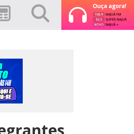
Ouça agora!
106.9
NAJUÁ FM
92.5
SUPER NAJUÁ
NOVO
NAJUÁ +
tegrantes