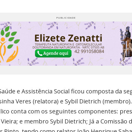
aúde e Assistência Social ficou composta da se
sinha Veres (relatora) e Sybil Dietrich (membro)
blico conta com os seguintes componentes: pre
Vieira; e membro Sybil Dietrich; Já a Comissão 
zar Pinto, tendo como relator João Henrique Sa