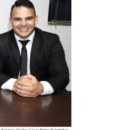
elator: Alcides Cezar Pinto (Batatinha).