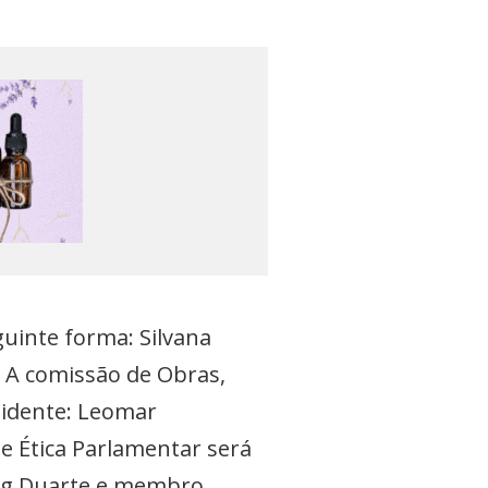
guinte forma: Silvana
. A comissão de Obras,
sidente: Leomar
de Ética Parlamentar será
bag Duarte e membro