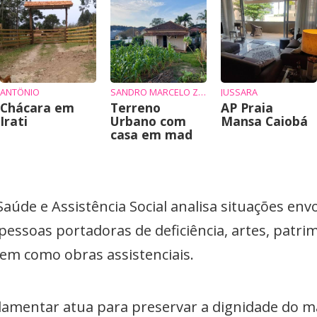
ANTÔNIO
SANDRO MARCELO ZIEMBIKIEWICZ
JUSSARA
Chácara em
Terreno
AP Praia
Irati
Urbano com
Mansa Caiobá
casa em mad
aúde e Assistência Social analisa situações env
pessoas portadoras de deficiência, artes, patrim
bem como obras assistenciais.
arlamentar atua para preservar a dignidade do 