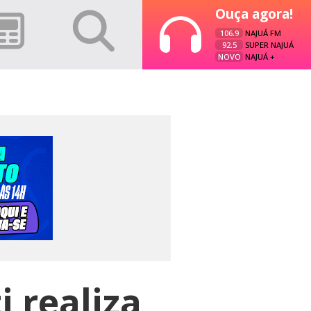
Ouça agora!
106.9
NAJUÁ FM
92.5
SUPER NAJUÁ
NOVO
NAJUÁ +
 realiza