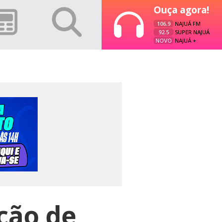
Ouça agora!
106.9
NAJUÁ FM
92.5
SUPER NAJUÁ
NOVO
NAJUÁ +
ção de