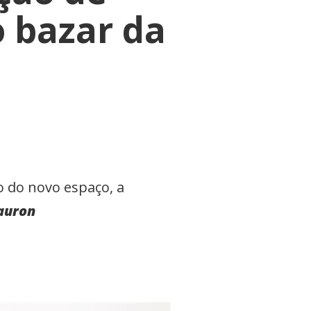
o bazar da
o do novo espaço, a
auron