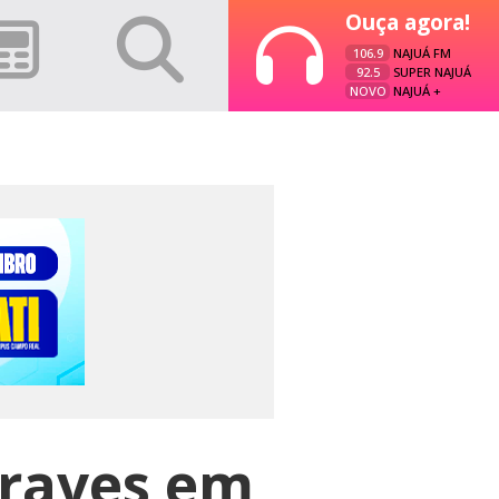
Ouça agora!
106.9
NAJUÁ FM
92.5
SUPER NAJUÁ
NOVO
NAJUÁ +
graves em