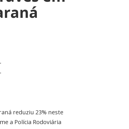
Paraná
.
.
raná reduziu 23% neste
e a Polícia Rodoviária