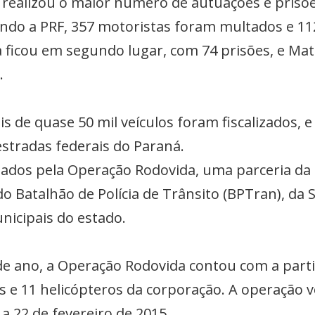
 realizou o maior número de autuações e prisõe
undo a PRF, 357 motoristas foram multados e 11
a ficou em segundo lugar, com 74 prisões, e Ma
.
s de quase 50 mil veículos foram fiscalizados, e
stradas federais do Paraná.
zados pela Operação Rodovida, uma parceria da 
 do Batalhão de Polícia de Trânsito (BPTran), da 
nicipais do estado.
de ano, a Operação Rodovida contou com a parti
s e 11 helicópteros da corporação. A operação v
 a 22 de fevereiro de 2015.