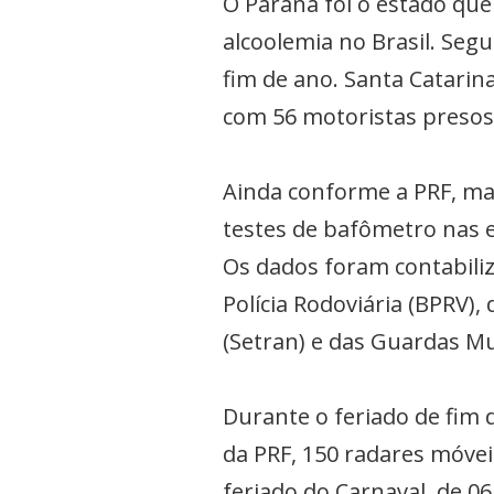
O Paraná foi o estado que
alcoolemia no Brasil. Seg
fim de ano. Santa Catarin
com 56 motoristas presos
Ainda conforme a PRF, mai
testes de bafômetro nas e
Os dados foram contabili
Polícia Rodoviária (BPRV),
(Setran) e das Guardas Mu
Durante o feriado de fim 
da PRF, 150 radares móvei
feriado do Carnaval, de 06