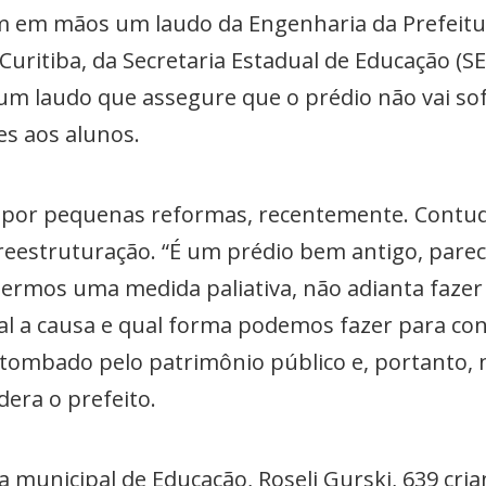
tem em mãos um laudo da Engenharia da Prefeitu
 Curitiba, da Secretaria Estadual de Educação (S
 um laudo que assegure que o prédio não vai 
es aos alunos.
 por pequenas reformas, recentemente. Contudo,
 reestruturação. “É um prédio bem antigo, pare
zermos uma medida paliativa, não adianta faze
al a causa e qual forma podemos fazer para con
 tombado pelo patrimônio público e, portanto,
era o prefeito.
a municipal de Educação, Roseli Gurski, 639 cri