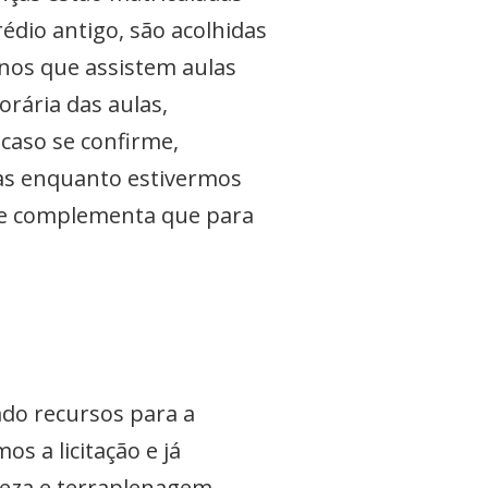
rédio antigo, são acolhidas
unos que assistem aulas
rária das aulas,
 caso se confirme,
Mas enquanto estivermos
 que complementa que para
ado recursos para a
s a licitação e já
peza e terraplenagem,