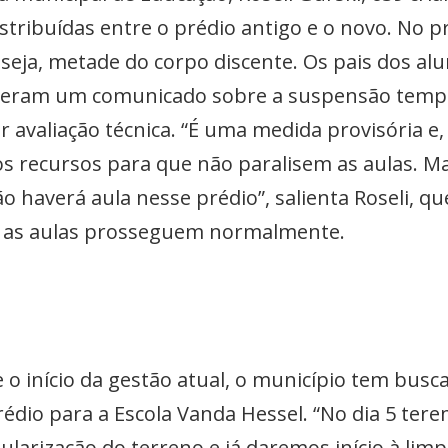
stribuídas entre o prédio antigo e o novo. No p
u seja, metade do corpo discente. Os pais dos al
beram um comunicado sobre a suspensão tempo
 avaliação técnica. “É uma medida provisória e,
s recursos para que não paralisem as aulas. 
não haverá aula nesse prédio”, salienta Roseli,
, as aulas prosseguem normalmente.
e o início da gestão atual, o município tem busc
io para a Escola Vanda Hessel. “No dia 5 teremo
larização do terreno e já daremos início à lim