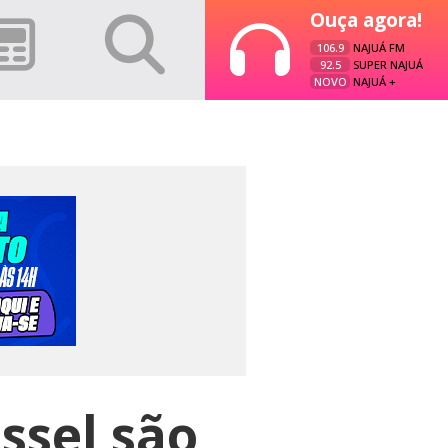
Ouça agora!
106.9
NAJUÁ FM
92.5
SUPER NAJUÁ
NOVO
NAJUÁ +
ssel são