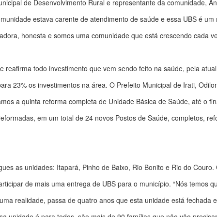
unicipal de Desenvolvimento Rural e representante da comunidade, An
omunidade estava carente de atendimento de saúde e essa UBS é um m
adora, honesta e somos uma comunidade que está crescendo cada vez 
 reafirma todo investimento que vem sendo feito na saúde, pela atua
ara 23% os investimentos na área. O Prefeito Municipal de Irati, Odilo
egamos a quinta reforma completa de Unidade Básica de Saúde, até o fi
reformadas, em um total de 24 novos Postos de Saúde, completos, re
gues as unidades: Itapará, Pinho de Baixo, Rio Bonito e Rio do Couro
participar de mais uma entrega de UBS para o município. “Nós temos 
 uma realidade, passa de quatro anos que esta unidade está fechada e
 unidade é para todos, são mais de 90 famílias que não vão precisar i