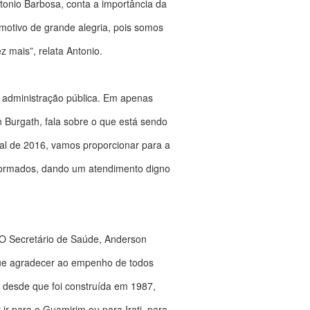
tonio Barbosa, conta a importância da
otivo de grande alegria, pois somos
mais”, relata Antonio.
l administração pública. Em apenas
n Burgath, fala sobre o que está sendo
nal de 2016, vamos proporcionar para a
formados, dando um atendimento digno
. O Secretário de Saúde, Anderson
que agradecer ao empenho de todos
 desde que foi construída em 1987,
r para o Guamirim ou para Irati, para