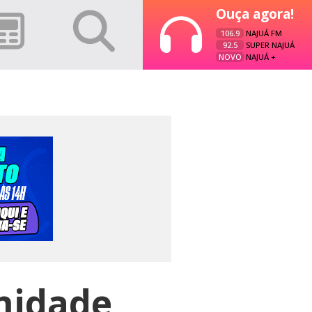
Ouça agora!
106.9
NAJUÁ FM
92.5
SUPER NAJUÁ
NOVO
NAJUÁ +
nidade