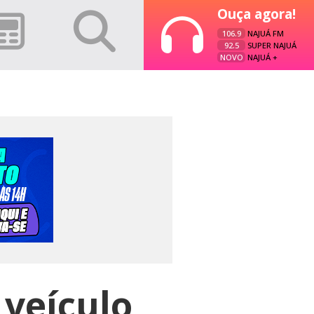
Ouça agora!
106.9
NAJUÁ FM
92.5
SUPER NAJUÁ
NOVO
NAJUÁ +
, veículo