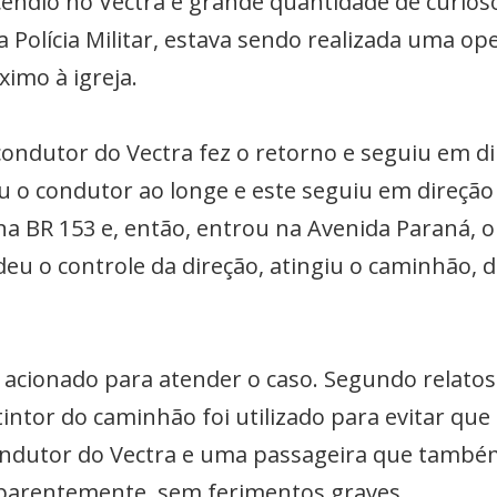
êndio no Vectra e grande quantidade de curioso
 Polícia Militar, estava sendo realizada uma op
imo à igreja.
 condutor do Vectra fez o retorno e seguiu em d
u o condutor ao longe e este seguiu em direção
na BR 153 e, então, entrou na Avenida Paraná, o
eu o controle da direção, atingiu o caminhão, 
 acionado para atender o caso. Segundo relato
tintor do caminhão foi utilizado para evitar qu
ndutor do Vectra e uma passageira que também
 aparentemente, sem ferimentos graves.